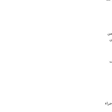
 من
ن
ت
جراء