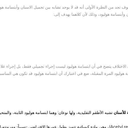
ف تجد من النظرة الأولى أنه قد لا يوجد تشابه بين تجميل الاسنان وأبتسامة هول
وأبتسامة هوليود، وذلك لأن كلاهما يهدف إلى:
ن الاختلاف يتضح في أن ابتسامة هوليود ليست إجراء تجميلي فقط، بل إجراء عل
 هوليود المرة المقبلة، ضع في اعتبارك أن ابتسامة هوليود قد تكون هي المناسب
 للأسنان
تشبه الأطقم التقليدية، ولها نوعان: وهما ابتسامة هوليود الثابتة، والمتح
تُحضر ابتسامة هوليود معملياً من طبقة رقيقة من مادة الراتين (Acetyl resin)، وهي مادة كيميائية تتميز بطول عمرها الافتراضي -نسبياً- ومرون